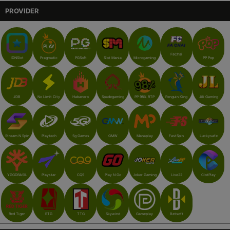
PROVIDER
FaChai
IDNSlot
Pragmatic
PGSoft
Slot Mania
Microgaming
PP Pop
JDB
Habanero
Spadegaming
PP 98% RTP
Penguin King
Jili Gaming
No Limit City
Stream N Spin
Playtech
5g Games
GMW
Manaplay
FastSpin
Luckysafe
YGGDRASIL
Playstar
CQ9
Play N Go
Joker Gaming
Live22
ClotPlay
Red Tiger
RTG
TTG
Skywind
Gameplay
Betsoft