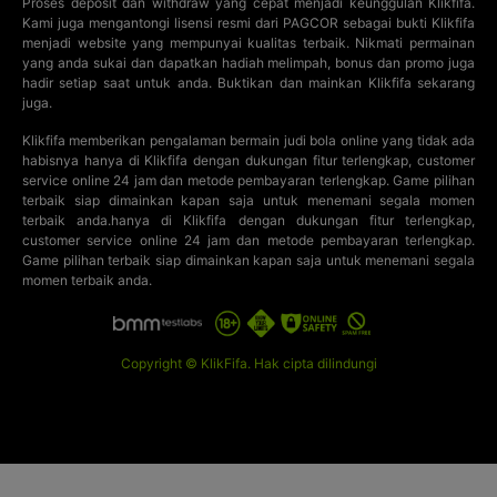
Proses deposit dan withdraw yang cepat menjadi keunggulan Klikfifa.
Kami juga mengantongi lisensi resmi dari PAGCOR sebagai bukti Klikfifa
menjadi website yang mempunyai kualitas terbaik. Nikmati permainan
yang anda sukai dan dapatkan hadiah melimpah, bonus dan promo juga
hadir setiap saat untuk anda. Buktikan dan mainkan Klikfifa sekarang
juga.
Klikfifa memberikan pengalaman bermain
judi bola online
yang tidak ada
habisnya hanya di Klikfifa dengan dukungan fitur terlengkap, customer
service online 24 jam dan metode pembayaran terlengkap. Game pilihan
terbaik siap dimainkan kapan saja untuk menemani segala momen
terbaik anda.hanya di Klikfifa dengan dukungan fitur terlengkap,
customer service online 24 jam dan metode pembayaran terlengkap.
Game pilihan terbaik siap dimainkan kapan saja untuk menemani segala
momen terbaik anda.
Copyright © KlikFifa. Hak cipta dilindungi