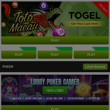
PROMO
PLAY
NEW
NEW
NEW
PLAY
PLAY
PLAY
POKER
Lihat Semua
PLAY