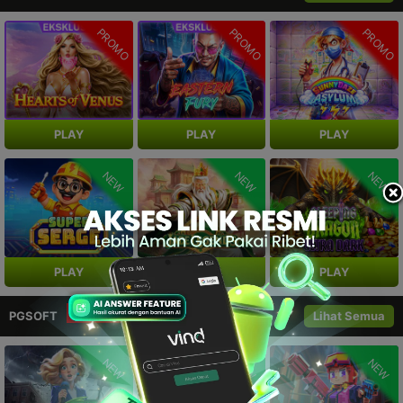
PROMO
PROMO
PROMO
PLAY
PLAY
PLAY
NEW
NEW
NEW
PLAY
PLAY
PLAY
PROMO
PGSOFT
Lihat Semua
NEW
NEW
NEW