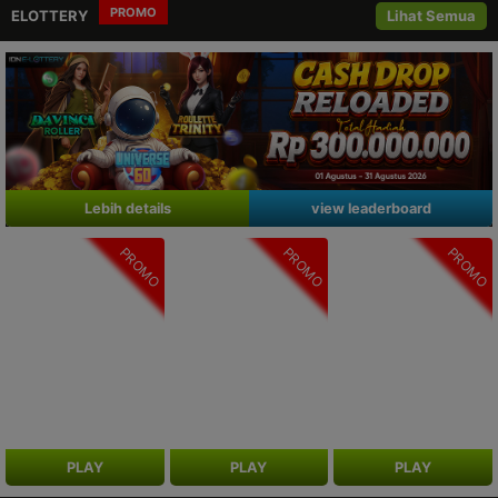
PROMO
ELOTTERY
Lihat Semua
Lebih details
view leaderboard
PROMO
PROMO
PROMO
PLAY
PLAY
PLAY