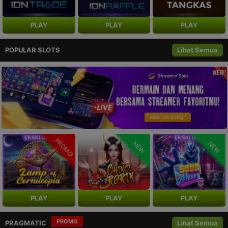
PLAY
PLAY
PLAY
POPULAR SLOTS
Lihat Semua
PROMO
NEW
NEW
PLAY
PLAY
PLAY
PROMO
PRAGMATIC
Lihat Semua